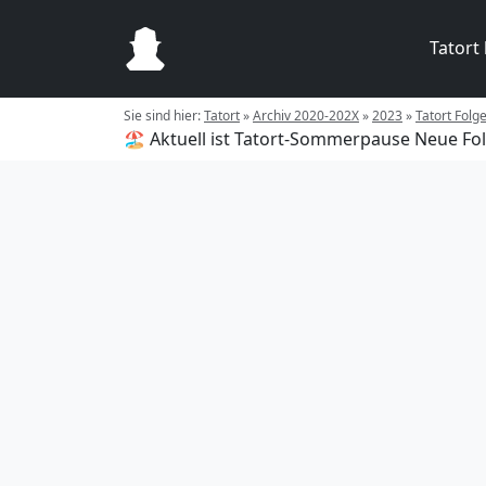
Tatort
Sie sind hier:
Tatort
»
Archiv 2020-202X
»
2023
»
Tatort Folg
🏖️ Aktuell ist Tatort-Sommerpause
Neue Fol