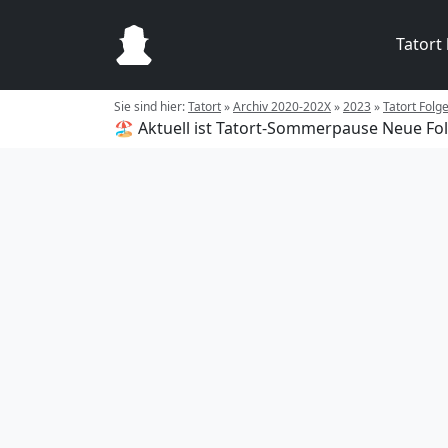
Tatort
Sie sind hier:
Tatort
»
Archiv 2020-202X
»
2023
»
Tatort Folg
🏖️ Aktuell ist Tatort-Sommerpause
Neue Fol