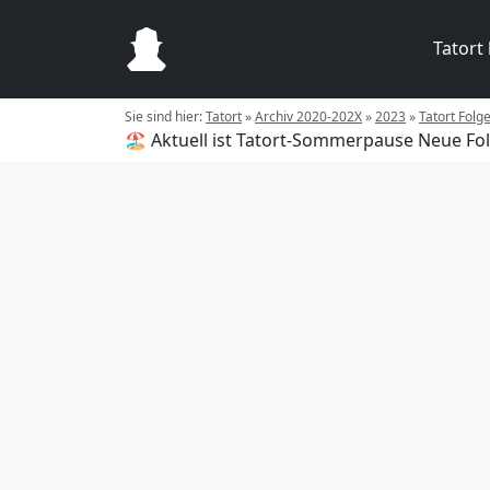
Tatort
Sie sind hier:
Tatort
»
Archiv 2020-202X
»
2023
»
Tatort Folg
🏖️ Aktuell ist Tatort-Sommerpause
Neue Fol