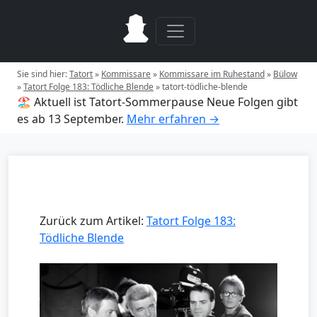
Sie sind hier:
Tatort
»
Kommissare
»
Kommissare im Ruhestand
»
Bülow
»
Tatort Folge 183: Tödliche Blende
»
tatort-tödliche-blende
🏖️ Aktuell ist Tatort-Sommerpause
Neue Folgen gibt
es ab 13 September.
Mehr erfahren →
Zurück zum Artikel:
Tatort Folge 183:
Tödliche Blende