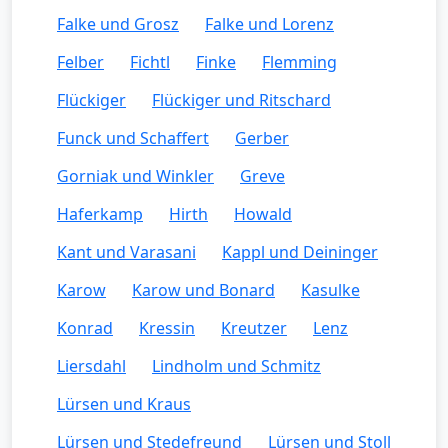
Falke und Grosz
Falke und Lorenz
Felber
Fichtl
Finke
Flemming
Flückiger
Flückiger und Ritschard
Funck und Schaffert
Gerber
Gorniak und Winkler
Greve
Haferkamp
Hirth
Howald
Kant und Varasani
Kappl und Deininger
Karow
Karow und Bonard
Kasulke
Konrad
Kressin
Kreutzer
Lenz
Liersdahl
Lindholm und Schmitz
Lürsen und Kraus
Lürsen und Stedefreund
Lürsen und Stoll