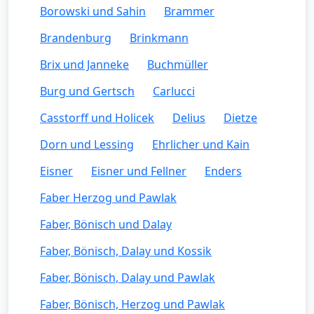
Borowski und Sahin
Brammer
Brandenburg
Brinkmann
Brix und Janneke
Buchmüller
Burg und Gertsch
Carlucci
Casstorff und Holicek
Delius
Dietze
Dorn und Lessing
Ehrlicher und Kain
Eisner
Eisner und Fellner
Enders
Faber Herzog und Pawlak
Faber, Bönisch und Dalay
Faber, Bönisch, Dalay und Kossik
Faber, Bönisch, Dalay und Pawlak
Faber, Bönisch, Herzog und Pawlak