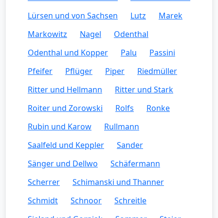
Lürsen und von Sachsen
Lutz
Marek
Markowitz
Nagel
Odenthal
Odenthal und Kopper
Palu
Passini
Pfeifer
Pflüger
Piper
Riedmüller
Ritter und Hellmann
Ritter und Stark
Roiter und Zorowski
Rolfs
Ronke
Rubin und Karow
Rullmann
Saalfeld und Keppler
Sander
Sänger und Dellwo
Schäfermann
Scherrer
Schimanski und Thanner
Schmidt
Schnoor
Schreitle