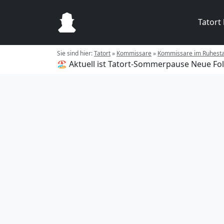
Tatort
Sie sind hier:
Tatort
»
Kommissare
»
Kommissare im Ruhest
🏖️ Aktuell ist Tatort-Sommerpause
Neue Fol