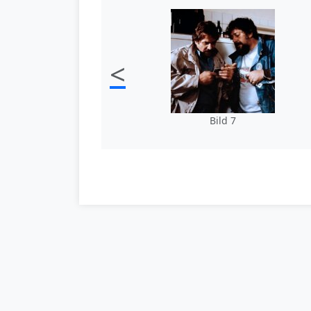
<
Bild 7