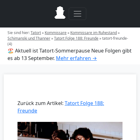
Sie sind hier:
Tatort
»
Kommissare
»
Kommissare im Ruhestand
»
Schimanski und Thanner
»
Tatort Folge 188: Freunde
»
tatort-freunde-
(4)
🏖️ Aktuell ist Tatort-Sommerpause
Neue Folgen gibt
es ab 13 September.
Mehr erfahren →
Zurück zum Artikel:
Tatort Folge 188:
Freunde