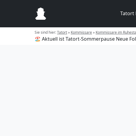
Tatort
Sie sind hier:
Tatort
»
Kommissare
»
Kommissare im Ruhest
🏖️ Aktuell ist Tatort-Sommerpause
Neue Fol