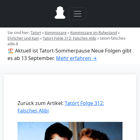
Sie sind hier:
Tatort
»
Kommissare
»
Kommissare im Ruhestand
»
Ehrlicher und Kain
»
Tatort Folge 312: Falsches Alibi
»
tatort-falsches-
alibi-8
🏖️ Aktuell ist Tatort-Sommerpause
Neue Folgen gibt
es ab 13 September.
Mehr erfahren →
Zurück zum Artikel:
Tatort Folge 312:
Falsches Alibi