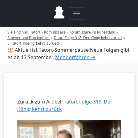
Sie sind hier:
Tatort
»
Kommissare
»
Kommissare im Ruhestand
»
Stoever und Brockmöller
»
Tatort Folge 318: Der König kehrt zurück
»
5_Tatort_Koenig_kehrt_zurueck
🏖️ Aktuell ist Tatort-Sommerpause
Neue Folgen gibt
es ab 13 September.
Mehr erfahren →
Zurück zum Artikel:
Tatort Folge 318: Der
König kehrt zurück