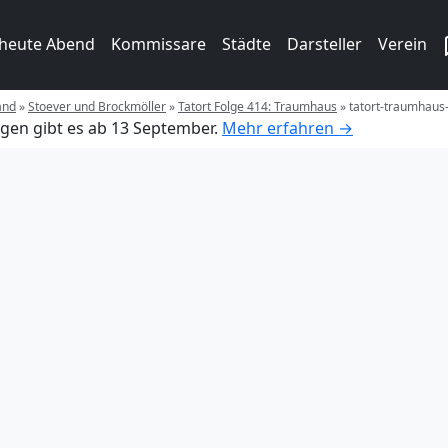
 heute Abend
Kommissare
Städte
Darsteller
Verein
and
»
Stoever und Brockmöller
»
Tatort Folge 414: Traumhaus
»
tatort-traumhaus
gen gibt es ab 13 September.
Mehr erfahren →