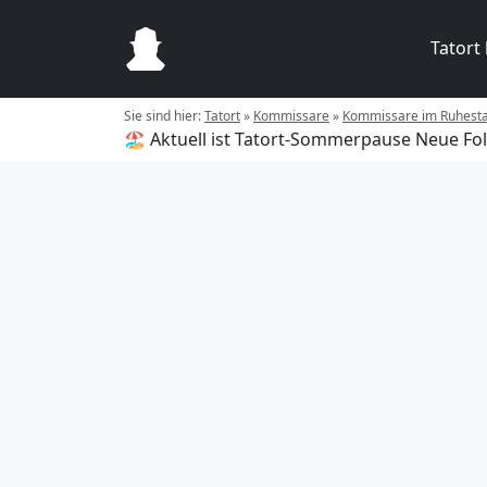
Tatort
Sie sind hier:
Tatort
»
Kommissare
»
Kommissare im Ruhest
🏖️ Aktuell ist Tatort-Sommerpause
Neue Fol