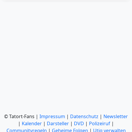
© Tatort-Fans |
Impressum
|
Datenschutz
|
Newsletter
|
Kalender
|
Darsteller
|
DVD
|
Polizeiruf
|
Communityregeln
|
Geheime Folgen
|
Utiq verwalten