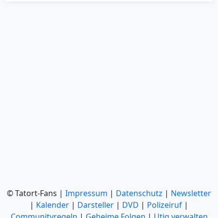
© Tatort-Fans |
Impressum
|
Datenschutz
|
Newsletter
|
Kalender
|
Darsteller
|
DVD
|
Polizeiruf
|
Communityregeln
|
Geheime Folgen
|
Utiq verwalten