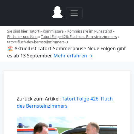
Sie sind hier:
Tatort
»
Kommissare
»
Kommissare im Ruhestand
»
Ehrlicher und Kain
»
Tatort Folge 426: Fluch des Bernsteinzimmers
»
tatort-fluch-des-bernsteinzimmers-3
🏖️ Aktuell ist Tatort-Sommerpause
Neue Folgen gibt
es ab 13 September.
Mehr erfahren →
Zurück zum Artikel:
Tatort Folge 426: Fluch
des Bernsteinzimmers