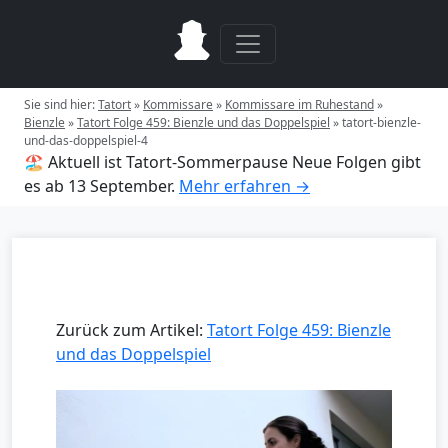
Sie sind hier:
Tatort
»
Kommissare
»
Kommissare im Ruhestand
»
Bienzle
»
Tatort Folge 459: Bienzle und das Doppelspiel
»
tatort-bienzle-
und-das-doppelspiel-4
🏖️ Aktuell ist Tatort-Sommerpause
Neue Folgen gibt
es ab 13 September.
Mehr erfahren →
Zurück zum Artikel:
Tatort Folge 459: Bienzle
und das Doppelspiel