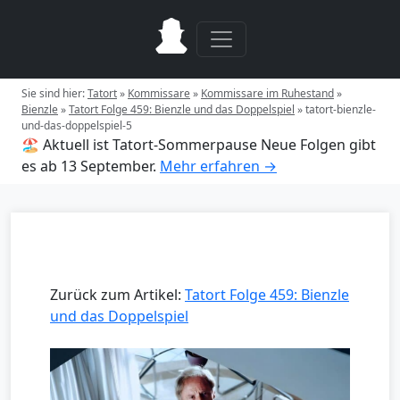
Sie sind hier:
Tatort
»
Kommissare
»
Kommissare im Ruhestand
»
Bienzle
»
Tatort Folge 459: Bienzle und das Doppelspiel
»
tatort-bienzle-
und-das-doppelspiel-5
🏖️ Aktuell ist Tatort-Sommerpause
Neue Folgen gibt
es ab 13 September.
Mehr erfahren →
Zurück zum Artikel:
Tatort Folge 459: Bienzle
und das Doppelspiel