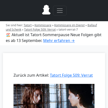
Sie sind hier:
Tatort
»
Kommissare
»
Kommissare im Dienst
»
Ballauf
und Schenk
»
Tatort Folge 509: Verrat
»
tatort-verrat-7
🏖️ Aktuell ist Tatort-Sommerpause
Neue Folgen gibt
es ab 13 September.
Mehr erfahren →
Zurück zum Artikel:
Tatort Folge 509: Verrat