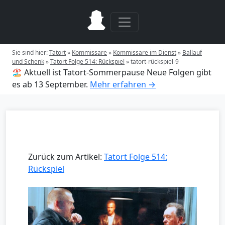
Sie sind hier:
Tatort
»
Kommissare
»
Kommissare im Dienst
»
Ballauf
und Schenk
»
Tatort Folge 514: Rückspiel
»
tatort-rückspiel-9
🏖️ Aktuell ist Tatort-Sommerpause
Neue Folgen gibt
es ab 13 September.
Mehr erfahren →
Zurück zum Artikel:
Tatort Folge 514:
Rückspiel