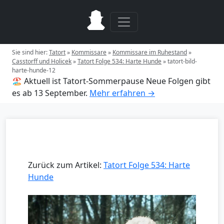
Sie sind hier:
Tatort
»
Kommissare
»
Kommissare im Ruhestand
»
Casstorff und Holicek
»
Tatort Folge 534: Harte Hunde
»
tatort-bild-
harte-hunde-12
🏖️ Aktuell ist Tatort-Sommerpause
Neue Folgen gibt
es ab 13 September.
Mehr erfahren →
Zurück zum Artikel:
Tatort Folge 534: Harte
Hunde