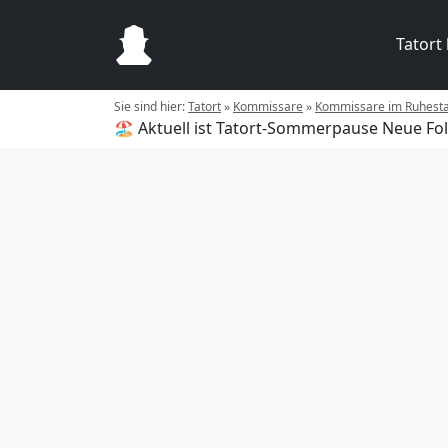
Tatort
Sie sind hier:
Tatort
»
Kommissare
»
Kommissare im Ruhest
🏖️ Aktuell ist Tatort-Sommerpause
Neue Fol