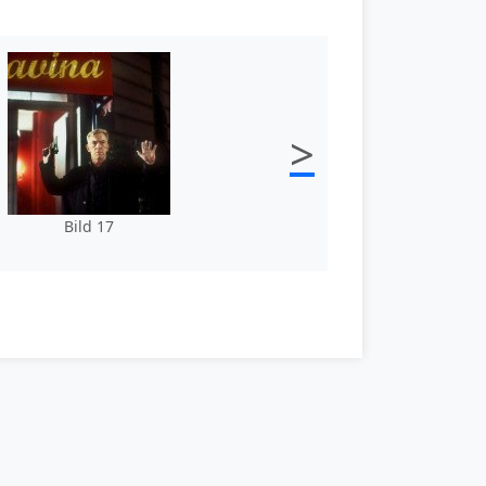
>
Bild 17