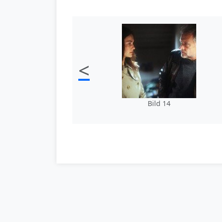
<
Bild 14