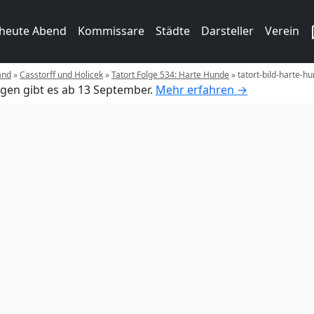
 heute Abend
Kommissare
Städte
Darsteller
Verein
and
»
Casstorff und Holicek
»
Tatort Folge 534: Harte Hunde
»
tatort-bild-harte-h
gen gibt es ab 13 September.
Mehr erfahren →