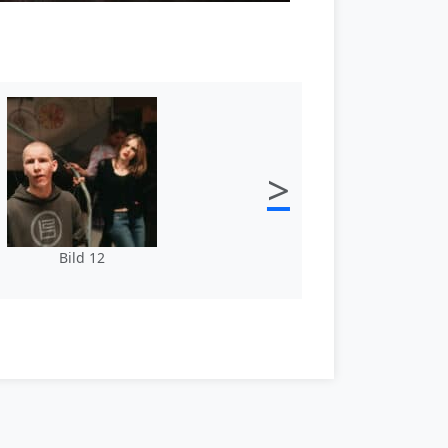
>
Bild 12