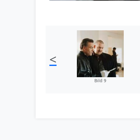
<
Bild 9