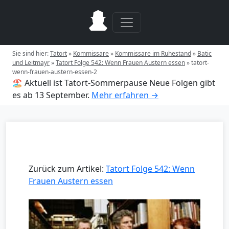
Sie sind hier:
Tatort
»
Kommissare
»
Kommissare im Ruhestand
»
Batic
und Leitmayr
»
Tatort Folge 542: Wenn Frauen Austern essen
»
tatort-
wenn-frauen-austern-essen-2
🏖️ Aktuell ist Tatort-Sommerpause
Neue Folgen gibt
es ab 13 September.
Mehr erfahren →
Zurück zum Artikel:
Tatort Folge 542: Wenn
Frauen Austern essen