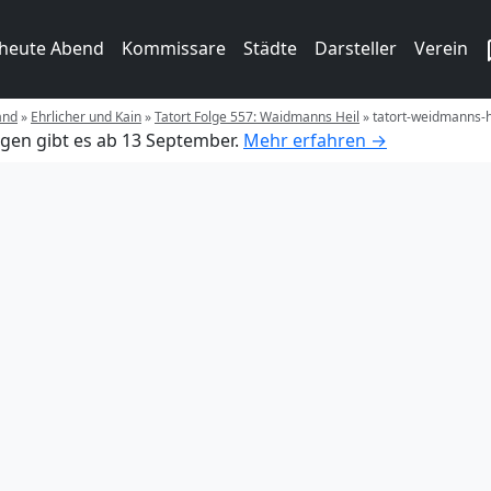
 heute Abend
Kommissare
Städte
Darsteller
Verein
and
»
Ehrlicher und Kain
»
Tatort Folge 557: Waidmanns Heil
»
tatort-weidmanns-h
gen gibt es ab 13 September.
Mehr erfahren →