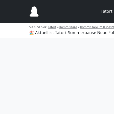
Tatort
Sie sind hier:
Tatort
»
Kommissare
»
Kommissare im Ruhest
🏖️ Aktuell ist Tatort-Sommerpause
Neue Fol