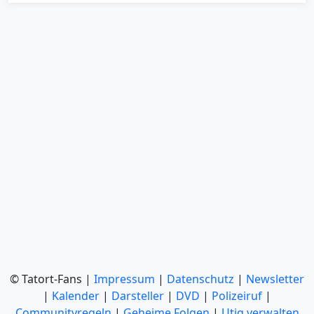
© Tatort-Fans |
Impressum
|
Datenschutz
|
Newsletter
|
Kalender
|
Darsteller
|
DVD
|
Polizeiruf
|
Communityregeln
|
Geheime Folgen
|
Utiq verwalten