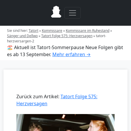
Sie sind hier:
Tatort
»
Kommissare
»
Kommissare im Ruhestand
»
Sänger und Dellwo
»
Tatort Folge 575: Herzversagen
»
tatort-
herzversargen-2
🏖️ Aktuell ist Tatort-Sommerpause
Neue Folgen gibt
es ab 13 September.
Mehr erfahren →
Zurück zum Artikel:
Tatort Folge 575:
Herzversagen