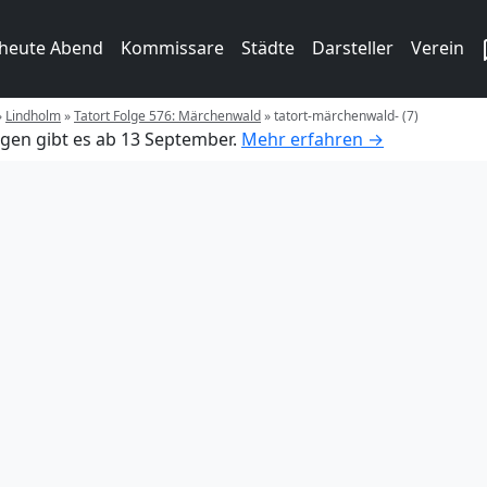
 heute Abend
Kommissare
Städte
Darsteller
Verein
»
Lindholm
»
Tatort Folge 576: Märchenwald
»
tatort-märchenwald- (7)
gen gibt es ab 13 September.
Mehr erfahren →