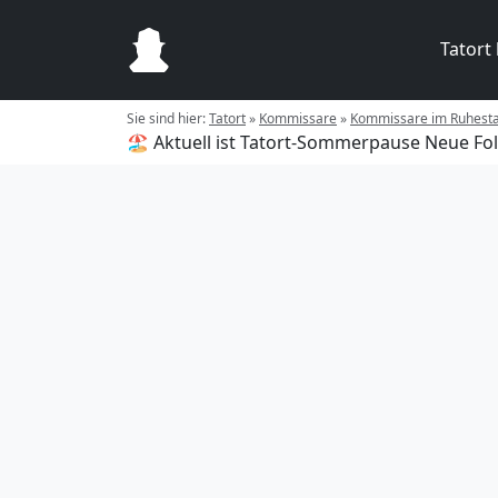
Tatort
Sie sind hier:
Tatort
»
Kommissare
»
Kommissare im Ruhest
🏖️ Aktuell ist Tatort-Sommerpause
Neue Fol