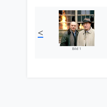
<
Bild 1