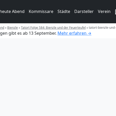
 heute Abend
Kommissare
Städte
Darsteller
Verein
and
»
Bienzle
»
Tatort Folge 584: Bienzle und der Feuerteufel
»
tatort-bienzle-und
gen gibt es ab 13 September.
Mehr erfahren →