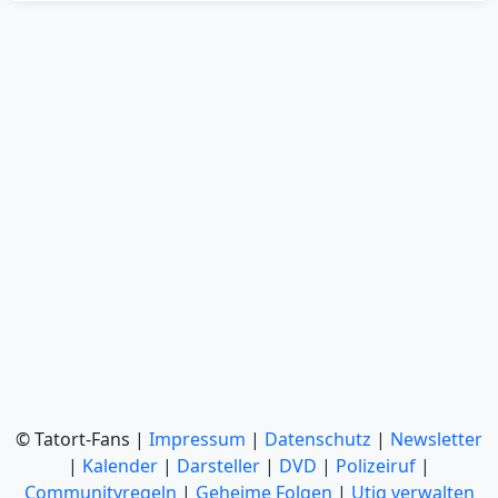
© Tatort-Fans |
Impressum
|
Datenschutz
|
Newsletter
|
Kalender
|
Darsteller
|
DVD
|
Polizeiruf
|
Communityregeln
|
Geheime Folgen
|
Utiq verwalten