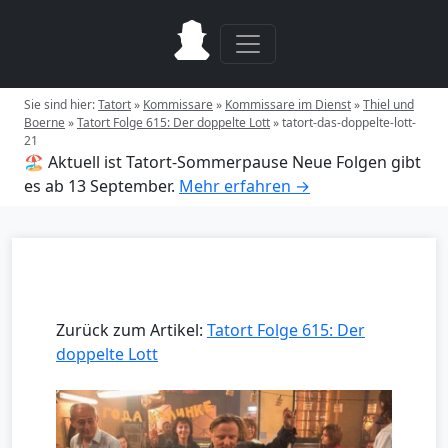
Sie sind hier:
Tatort
»
Kommissare
»
Kommissare im Dienst
»
Thiel und
Boerne
»
Tatort Folge 615: Der doppelte Lott
»
tatort-das-doppelte-lott-
21
🏖️ Aktuell ist Tatort-Sommerpause
Neue Folgen gibt
es ab 13 September.
Mehr erfahren →
Zurück zum Artikel:
Tatort Folge 615: Der
doppelte Lott