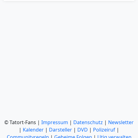
© Tatort-Fans |
Impressum
|
Datenschutz
|
Newsletter
|
Kalender
|
Darsteller
|
DVD
|
Polizeiruf
|
Communityregeln
|
Geheime Folgen
|
Utiq verwalten