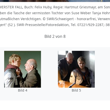
TER FALL, Buch: Felix Huby, Regie: Hartmut Griesmayr, am Sonnt
ben die Tasche der vermissten Tochter von Suse Weber Tanja Hohma
mutma§lichen Verdchtigen. © SWR/Schweigert - honorarfrei, Ver
t" (S2 ). SWR-Pressestelle/Fotoredaktion, Tel. 07221/929-2287,-38
Bild 2 von 8
Bild 4
Bild 5