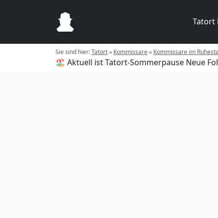
Tatort
Sie sind hier:
Tatort
»
Kommissare
»
Kommissare im Ruhest
🏖️ Aktuell ist Tatort-Sommerpause
Neue Fol