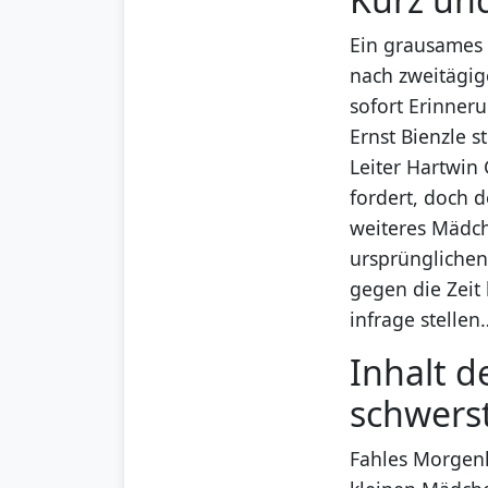
Ein grausames 
nach zweitägig
sofort Erinner
Ernst Bienzle 
Leiter Hartwin
fordert, doch d
weiteres Mädch
ursprünglichen
gegen die Zeit
infrage stellen
Inhalt d
schwerst
Fahles Morgenl