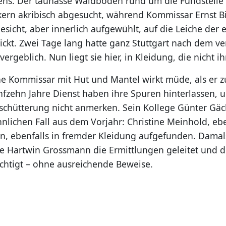
ns. Der taunasse Waldboden rund um die Fundstelle
kern akribisch abgesucht, während Kommissar Ernst Bi
icht, aber innerlich aufgewühlt, auf die Leiche der e
ickt. Zwei Tage lang hatte ganz Stuttgart nach dem 
vergeblich. Nun liegt sie hier, in Kleidung, die nicht ih
e Kommissar mit Hut und Mantel wirkt müde, als er 
nfzehn Jahre Dienst haben ihre Spuren hinterlassen, u
Erschütterung nicht anmerken. Sein Kollege Günter Gäc
nlichen Fall aus dem Vorjahr: Christine Meinhold, ebe
, ebenfalls in fremder Kleidung aufgefunden. Damal
ge Hartwin Grossmann die Ermittlungen geleitet und 
chtigt – ohne ausreichende Beweise.