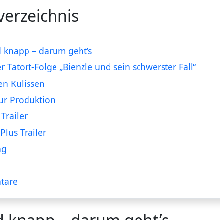
verzeichnis
 knapp – darum geht’s
er Tatort-Folge „Bienzle und sein schwerster Fall“
en Kulissen
ur Produktion
Trailer
Plus Trailer
ng
tare
d knapp – darum geht’s