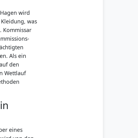
a Hagen wird
 Kleidung, was
t. Kommissar
ommissions-
ächtigten
en. Als ein
 auf den
n Wettlauf
methoden
in
per eines