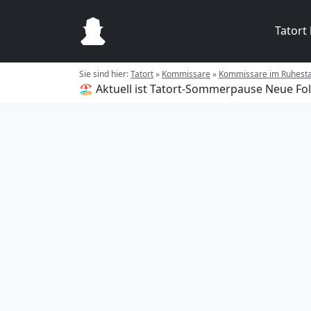
Tatort
Sie sind hier:
Tatort
»
Kommissare
»
Kommissare im Ruhest
🏖️ Aktuell ist Tatort-Sommerpause
Neue Fol