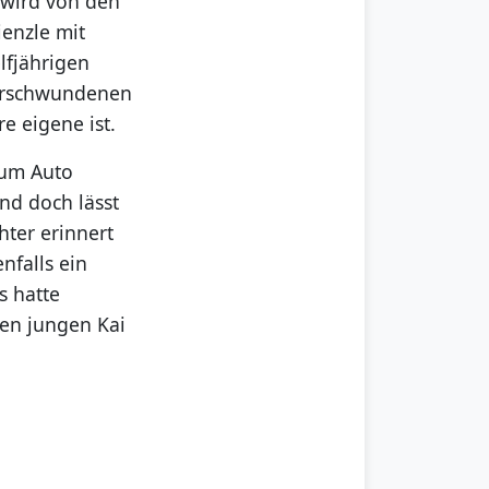
 wird von den
enzle mit
lfjährigen
verschwundenen
re eigene ist.
zum Auto
nd doch lässt
hter erinnert
nfalls ein
s hatte
den jungen Kai