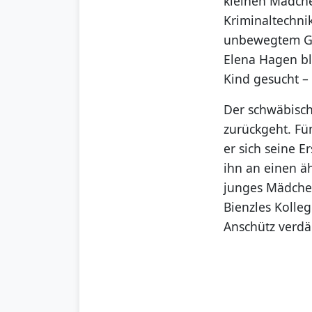
kleinen Mädche
Kriminaltechni
unbewegtem Ges
Elena Hagen bl
Kind gesucht – 
Der schwäbisch
zurückgeht. Fü
er sich seine 
ihn an einen äh
junges Mädchen
Bienzles Kolle
Anschütz verdä