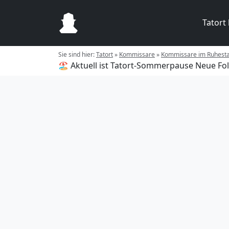
Tatort
Sie sind hier:
Tatort
»
Kommissare
»
Kommissare im Ruhest
🏖️ Aktuell ist Tatort-Sommerpause
Neue Fol