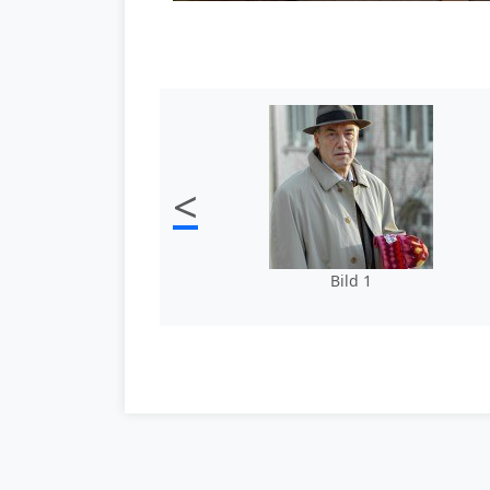
<
Bild 1