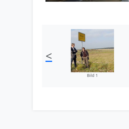
<
Bild 1