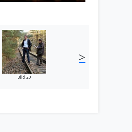
>
Bild 20