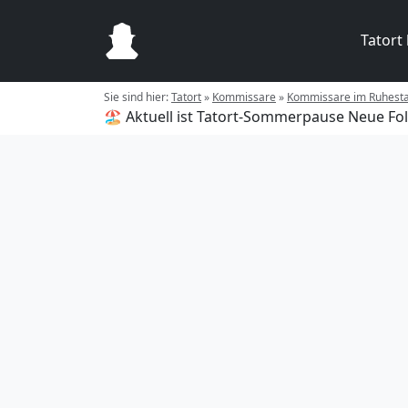
Tatort
Sie sind hier:
Tatort
»
Kommissare
»
Kommissare im Ruhest
🏖️ Aktuell ist Tatort-Sommerpause
Neue Fol