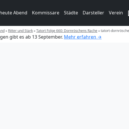
 heute Abend
Kommissare
Städte
Darsteller
Verein
and
»
Ritter und Stark
»
Tatort Folge 660: Dornröschens Rache
»
tatort-dornrösch
gen gibt es ab 13 September.
Mehr erfahren →