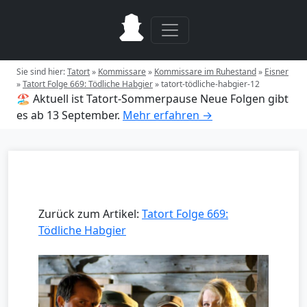
Sie sind hier:
Tatort
»
Kommissare
»
Kommissare im Ruhestand
»
Eisner
»
Tatort Folge 669: Tödliche Habgier
»
tatort-tödliche-habgier-12
🏖️ Aktuell ist Tatort-Sommerpause
Neue Folgen gibt
es ab 13 September.
Mehr erfahren →
Zurück zum Artikel:
Tatort Folge 669:
Tödliche Habgier