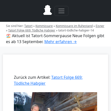
Sie sind hier:
Tatort
»
Kommissare
»
Kommissare im Ruhestand
»
Eisner
»
Tatort Folge 669: Tödliche Habgier
»
tatort-tödliche-habgier-14
🏖️ Aktuell ist Tatort-Sommerpause
Neue Folgen gibt
es ab 13 September.
Mehr erfahren →
Zurück zum Artikel:
Tatort Folge 669:
Tödliche Habgier