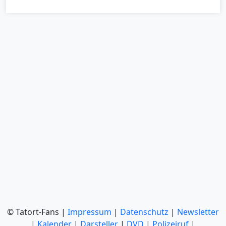
© Tatort-Fans |
Impressum
|
Datenschutz
|
Newsletter
|
Kalender
|
Darsteller
|
DVD
|
Polizeiruf
|