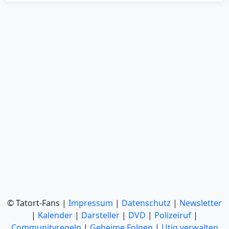
© Tatort-Fans |
Impressum
|
Datenschutz
|
Newsletter
|
Kalender
|
Darsteller
|
DVD
|
Polizeiruf
|
Communityregeln
|
Geheime Folgen
|
Utiq verwalten