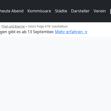
 heute Abend
Kommissare
Städte
Darsteller
Verein
»
Thiel und Boerne
»
Tatort Folge 678: Satisfaktion
gen gibt es ab 13 September.
Mehr erfahren →