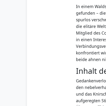
In einem Walds
gefunden – die
spurlos versch
die elitäre We
Mitglied des C
in einen Intere
Verbindungsve
konfrontiert wi
beide ahnen ni
Inhalt d
Gedankenverlo
den nebelverha
und das Knirsc
aufgeregten St