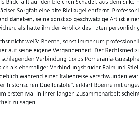
ls Blick fällt auf den bleichen Schädel, aus dem Silke 
räziser Sorgfalt eine alte Bleikugel entfernt. Professor
nd daneben, seine sonst so geschwätzige Art ist ein
chen, als hätte ihn der Anblick des Toten persönlich 
chst nicht weiß: Boerne, sonst immer um professionel
hier auf seine eigene Vergangenheit. Der Rechtsmedizi
er schlagenden Verbindung Corps Pomerania-Guestpha
sich als ehemaliger Verbindungsbruder Raimund Stieli
geblich während einer Italienreise verschwunden war.
r historischen Duellpistole“, erklärt Boerne mit unge
m ersten Mal in ihrer langen Zusammenarbeit scheint 
heit zu sagen.