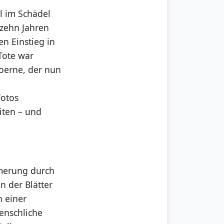
l im Schädel
 zehn Jahren
n Einstieg in
Tote war
oerne, der nun
Fotos
eiten – und
merung durch
 der Blätter
n einer
enschliche