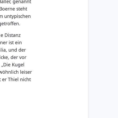
Haller, genannt
 Boerne steht
em untypischen
getroffen.
le Distanz
ner ist ein
lia, und der
cke, der vor
 „Die Kugel
wöhnlich leiser
er Thiel nicht