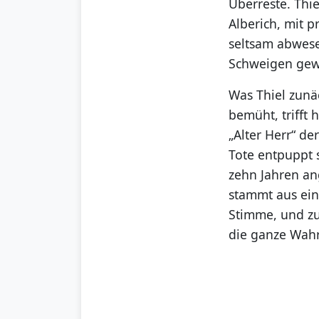
Überreste. Thie
Alberich, mit p
seltsam abwese
Schweigen gewi
Was Thiel zunä
bemüht, trifft 
„Alter Herr“ d
Tote entpuppt 
zehn Jahren an
stammt aus eine
Stimme, und zu
die ganze Wahr