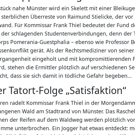
tück nahe Münster wird ein Skelett mit einer Bleikuge
 sterblichen Überreste von Raimund Stielicke, der vor
wand. Für Kommissar Frank Thiel bedeutet der Fund de
lt der schlagenden Studentenverbindungen, denn der 
orps Pomerania-Guestphalia – ebenso wie Professor B
ssenkonflikt gerät. Als der Rechtsmediziner von seiner
rgangenheit eingeholt und mit kompromittierenden 
rd, stehen die Ermittler plötzlich auf verschiedenen S
cht, dass sie sich damit in tödliche Gefahr begeben…
er Tatort-Folge „Satisfaktion“
ren radelt Kommissar Frank Thiel in der Morgendäm
ngenen Wald am Stadtrand von Münster. Das Rascheln
hen der Reifen auf dem Waldweg werden plötzlich vo
imme unterbrochen. Ein Jogger hat etwas entdeckt: m