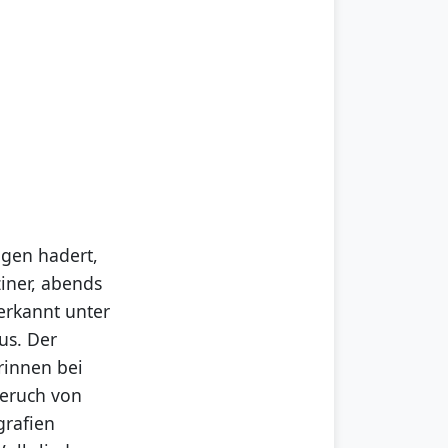
ngen hadert,
iner, abends
erkannt unter
us. Der
rinnen bei
Geruch von
grafien