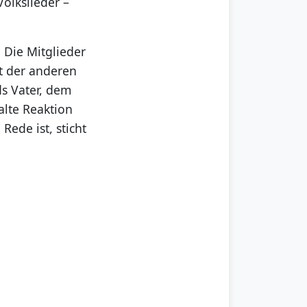
olkslieder –
 Die Mitglieder
t der anderen
ds Vater, dem
alte Reaktion
ede ist, sticht