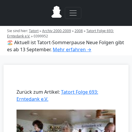
Sie sind hier:
Tatort
»
Archiv 2000-2009
»
2008
»
Tatort Folge 693:
Erntedank e.V.
»
0399952
🏖️ Aktuell ist Tatort-Sommerpause
Neue Folgen gibt
es ab 13 September.
Mehr erfahren →
Zurück zum Artikel:
Tatort Folge 693:
Erntedank e.V.