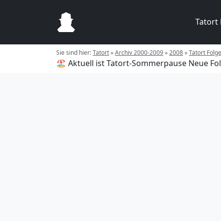
Tatort
Sie sind hier:
Tatort
»
Archiv 2000-2009
»
2008
»
Tatort Folg
🏖️ Aktuell ist Tatort-Sommerpause
Neue Fol