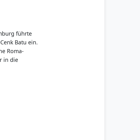
mburg führte
 Cenk Batu ein.
ine Roma-
r in die