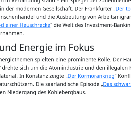
n in Verbindung stand – ein Spiegel der zunehmend
n der modernen Gesellschaft. Der Frankfurter „
Der to
nschenhandel und die Ausbeutung von Arbeitsmigrant
od einer Heuschrecke
“ die Welt des Investment-Banki
bernahmen.
und Energie im Fokus
ergiethemen spielten eine prominente Rolle. Der H
“ drehte sich um die Atomindustrie und den illegalen
terial. In Konstanz zeigte „
Der Kormorankrieg
“ Konf
aturschützern. Die saarländische Episode „
Das schwar
den Niedergang des Kohlebergbaus.