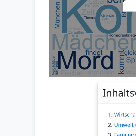
Inhalts
1.
Wirtscha
2.
Umwelt 
3.
Familiär