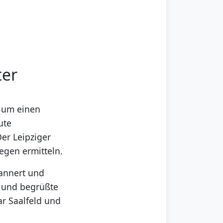
ter
, um einen
ute
er Leipziger
legen ermitteln.
Lannert und
f und begrüßte
r Saalfeld und