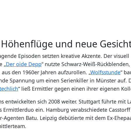
e Höhenflüge und neue Gesich
agende Episoden setzten kreative Akzente. Der visuell
e „
Der oide Depp
“ nutzte Schwarz-Weiß-Rückblenden
 aus den 1960er Jahren aufzurollen. „
Wolfsstunde
“ ba
nde Spannung um einen Serienkiller in Münster auf. D
echlich
“ ließ Ermittler gegen einen ihrer eigenen Kol
s entwickelten sich 2008 weiter. Stuttgart führte mit 
s Ermittlerduo ein. Hamburg verabschiedete Casstorf
-Agenten Batu. Leipzig debütierte mit dem Ex-Ehepaa
ittlerteam.