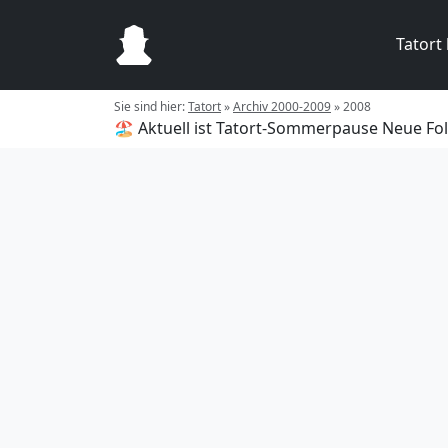
Tatort
Sie sind hier:
Tatort
»
Archiv 2000-2009
»
2008
🏖️ Aktuell ist Tatort-Sommerpause
Neue Fol