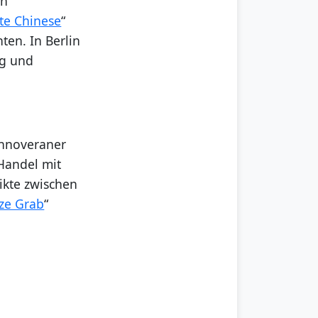
en
te Chinese
“
en. In Berlin
ng und
annoveraner
 Handel mit
likte zwischen
ze Grab
“