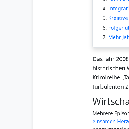
4.
Integrat
5.
Kreative
6.
Folgenüb
7.
Mehr Ja
Das Jahr 2008
historischen
Krimireihe „T
turbulenten Z
Wirtsch
Mehrere Episode
einsamen Herz