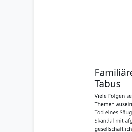
Familiär
Tabus
Viele Folgen s
Themen ausein
Tod eines Säugl
Skandal mit af
gesellschaftlic