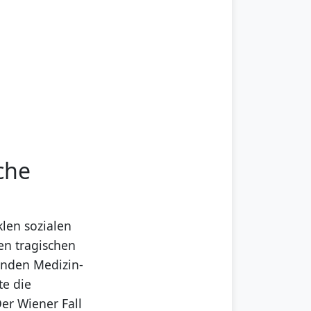
che
len sozialen
en tragischen
enden Medizin-
te die
Der Wiener Fall