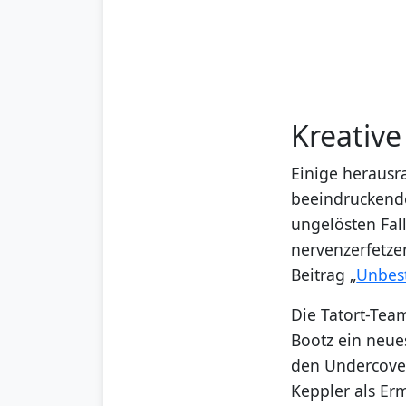
Kreativ
Einige herausr
beeindruckend
ungelösten Fall
nervenzerfetze
Beitrag „
Unbest
Die Tatort-Team
Bootz ein neue
den Undercover
Keppler als Erm