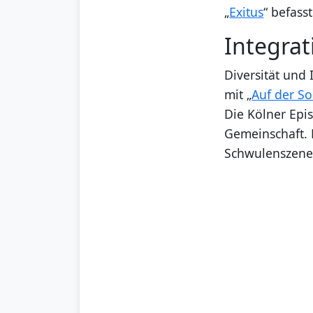
„
Exitus
“ befass
Integrat
Diversität und
mit „
Auf der S
Die Kölner Epi
Gemeinschaft. 
Schwulenszene 