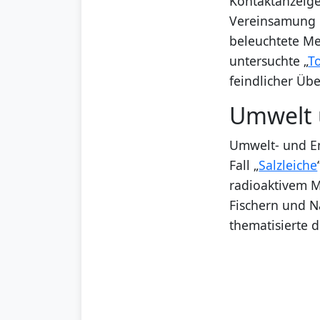
Kontaktanzeige
Vereinsamung i
beleuchtete Me
untersuchte „
T
feindlicher Ü
Umwelt 
Umwelt- und En
Fall „
Salzleiche
radioaktivem Ma
Fischern und N
thematisierte 