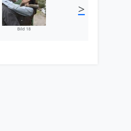
>
Bild 18