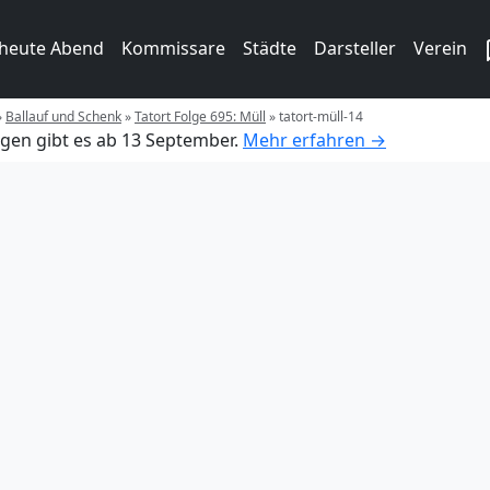
 heute Abend
Kommissare
Städte
Darsteller
Verein
»
Ballauf und Schenk
»
Tatort Folge 695: Müll
»
tatort-müll-14
gen gibt es ab 13 September.
Mehr erfahren →