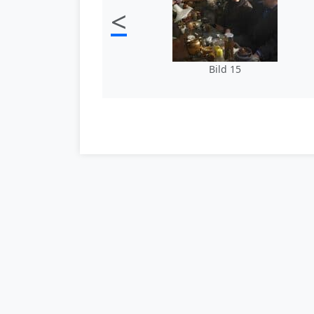
<
Bild 15