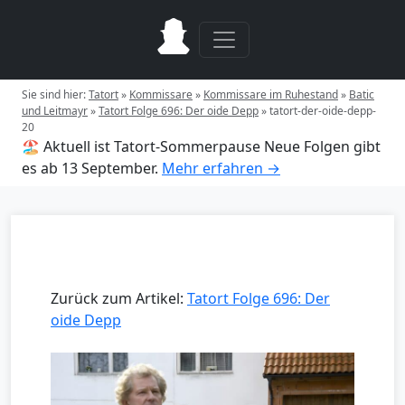
Sie sind hier:
Tatort
»
Kommissare
»
Kommissare im Ruhestand
»
Batic
und Leitmayr
»
Tatort Folge 696: Der oide Depp
»
tatort-der-oide-depp-
20
🏖️ Aktuell ist Tatort-Sommerpause
Neue Folgen gibt
es ab 13 September.
Mehr erfahren →
Zurück zum Artikel:
Tatort Folge 696: Der
oide Depp