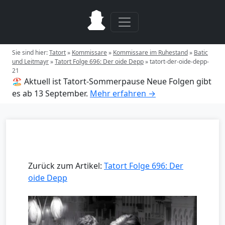
Sie sind hier:
Tatort
»
Kommissare
»
Kommissare im Ruhestand
»
Batic
und Leitmayr
»
Tatort Folge 696: Der oide Depp
»
tatort-der-oide-depp-
21
🏖️ Aktuell ist Tatort-Sommerpause
Neue Folgen gibt
es ab 13 September.
Mehr erfahren →
Zurück zum Artikel:
Tatort Folge 696: Der
oide Depp