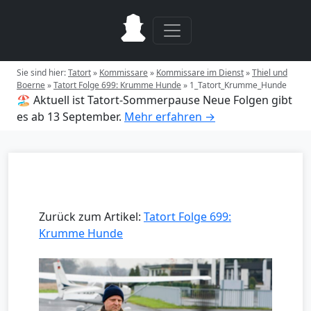
Sie sind hier:
Tatort
»
Kommissare
»
Kommissare im Dienst
»
Thiel und
Boerne
»
Tatort Folge 699: Krumme Hunde
»
1_Tatort_Krumme_Hunde
🏖️ Aktuell ist Tatort-Sommerpause
Neue Folgen gibt
es ab 13 September.
Mehr erfahren →
Zurück zum Artikel:
Tatort Folge 699:
Krumme Hunde