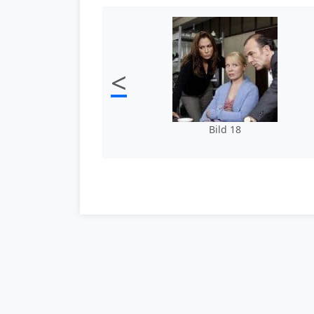
<
Bild 18