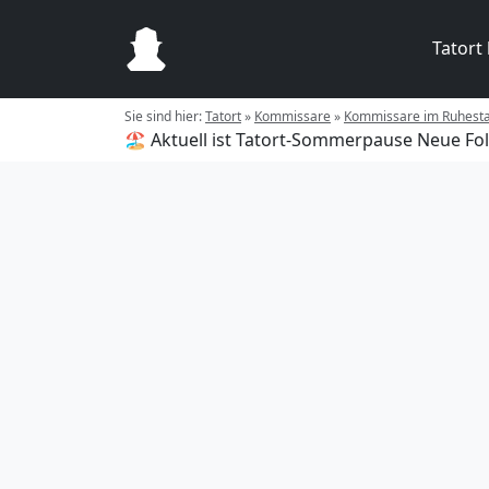
Tatort
Sie sind hier:
Tatort
»
Kommissare
»
Kommissare im Ruhest
🏖️ Aktuell ist Tatort-Sommerpause
Neue Fol