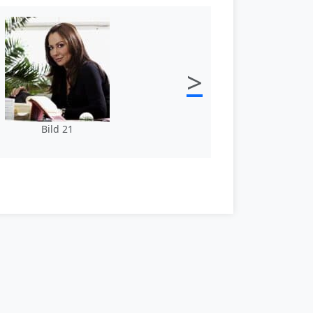
>
Bild 21