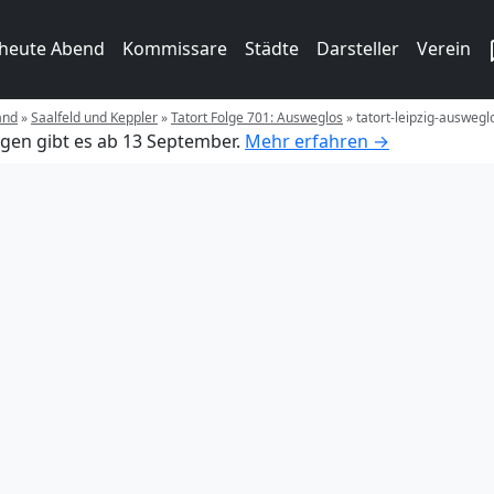
 heute Abend
Kommissare
Städte
Darsteller
Verein
and
»
Saalfeld und Keppler
»
Tatort Folge 701: Ausweglos
»
tatort-leipzig-auswegl
gen gibt es ab 13 September.
Mehr erfahren →