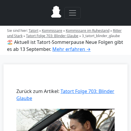
Sie sind hier:
Tatort
»
Kommissare
»
Kommissare im Ruhestand
»
Ritter
und Stark
»
Tatort Folge 703: Blinder Glaube
»
3_tatort_blinder_glaube
🏖️ Aktuell ist Tatort-Sommerpause
Neue Folgen gibt
es ab 13 September.
Mehr erfahren →
Zurück zum Artikel:
Tatort Folge 703: Blinder
Glaube