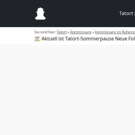
Tatort
Sie sind hier:
Tatort
»
Kommissare
»
Kommissare im Ruhest
🏖️ Aktuell ist Tatort-Sommerpause
Neue Fol