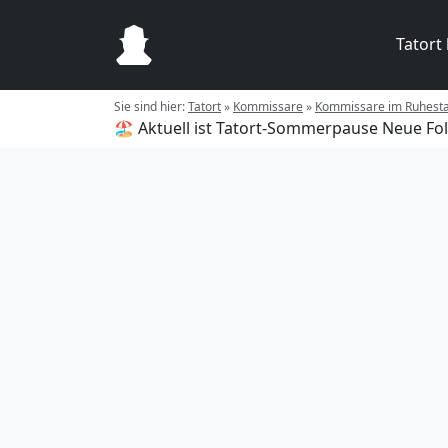
Tatort
Sie sind hier:
Tatort
»
Kommissare
»
Kommissare im Ruhest
🏖️ Aktuell ist Tatort-Sommerpause
Neue Fol