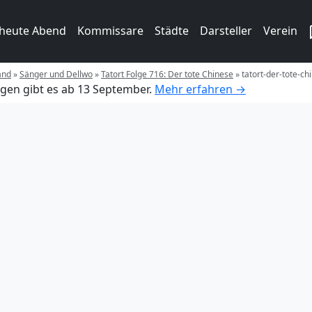
 heute Abend
Kommissare
Städte
Darsteller
Verein
and
»
Sänger und Dellwo
»
Tatort Folge 716: Der tote Chinese
»
tatort-der-tote-ch
gen gibt es ab 13 September.
Mehr erfahren →