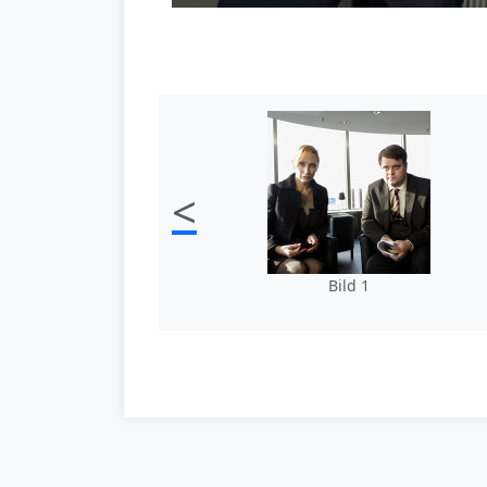
<
Bild 1