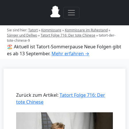
Sie sind hier:
Tatort
»
Kommissare
»
Kommissare im Ruhestand
»
Sänger und Dellwo
»
Tatort Folge 716: Der tote Chinese
»
tatort-der-
tote-chinese-9
🏖️ Aktuell ist Tatort-Sommerpause
Neue Folgen gibt
es ab 13 September.
Mehr erfahren →
Zurück zum Artikel:
Tatort Folge 716: Der
tote Chinese