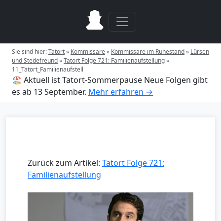
Sie sind hier:
Tatort
»
Kommissare
»
Kommissare im Ruhestand
»
Lürsen
und Stedefreund
»
Tatort Folge 721: Familienaufstellung
»
11_Tatort_Familienaufstell
🏖️ Aktuell ist Tatort-Sommerpause
Neue Folgen gibt
es ab 13 September.
Mehr erfahren →
Zurück zum Artikel:
Tatort Folge 721:
Familienaufstellung