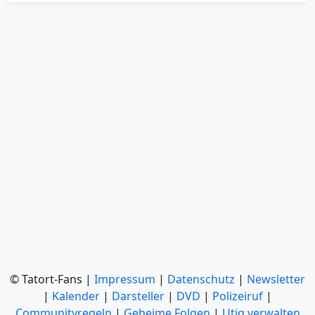
© Tatort-Fans |
Impressum
|
Datenschutz
|
Newsletter
|
Kalender
|
Darsteller
|
DVD
|
Polizeiruf
|
Communityregeln
|
Geheime Folgen
|
Utiq verwalten