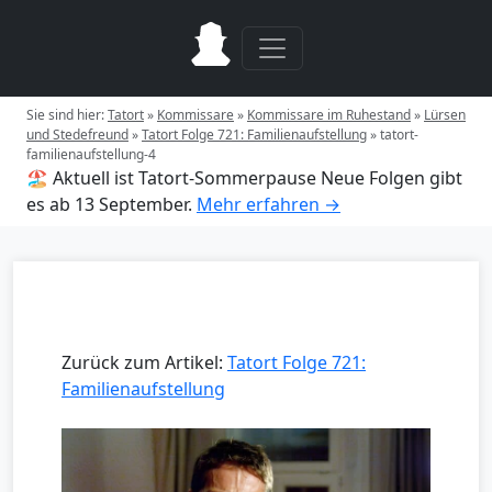
Sie sind hier:
Tatort
»
Kommissare
»
Kommissare im Ruhestand
»
Lürsen
und Stedefreund
»
Tatort Folge 721: Familienaufstellung
»
tatort-
familienaufstellung-4
🏖️ Aktuell ist Tatort-Sommerpause
Neue Folgen gibt
es ab 13 September.
Mehr erfahren →
Zurück zum Artikel:
Tatort Folge 721:
Familienaufstellung