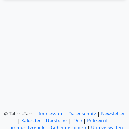
© Tatort-Fans |
Impressum
|
Datenschutz
|
Newsletter
|
Kalender
|
Darsteller
|
DVD
|
Polizeiruf
|
Communityregeln
|
Geheime Folgen
|
Utiq verwalten