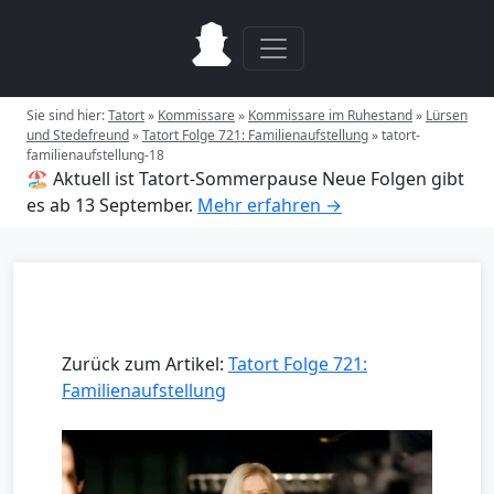
Sie sind hier:
Tatort
»
Kommissare
»
Kommissare im Ruhestand
»
Lürsen
und Stedefreund
»
Tatort Folge 721: Familienaufstellung
»
tatort-
familienaufstellung-18
🏖️ Aktuell ist Tatort-Sommerpause
Neue Folgen gibt
es ab 13 September.
Mehr erfahren →
Zurück zum Artikel:
Tatort Folge 721:
Familienaufstellung